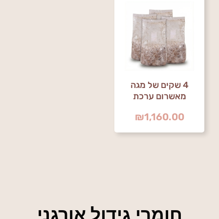
4 שקים של מגה
מאשרום ערכת
פטריות אורגנית
₪
1,160.00
לגידול ביתי
חומרי גידול אורגני