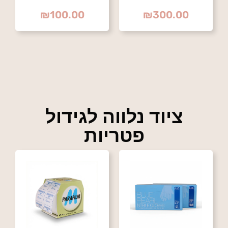
מיקס" אורגני – 4
₪
100.00
₪
300.00
יחדות
ציוד נלווה לגידול
פטריות